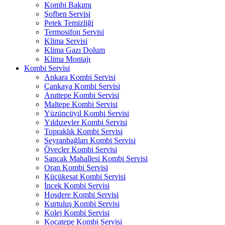
Kombi Bakımı
Şofben Servisi
Petek Temizliği
Termosifon Servisi
Klima Servisi
Klima Gazı Dolum
Klima Montajı
Kombi Servisi
Ankara Kombi Servisi
Çankaya Kombi Servisi
Anıttepe Kombi Servisi
Maltepe Kombi Servisi
Yüzüncüyıl Kombi Servisi
Yıldızevler Kombi Servisi
Topraklık Kombi Servisi
Seyranbağları Kombi Servisi
Öveçler Kombi Servisi
Sancak Mahallesi Kombi Servisi
Oran Kombi Servisi
Küçükesat Kombi Servisi
İncek Kombi Servisi
Hoşdere Kombi Servisi
Kurtuluş Kombi Servisi
Kolej Kombi Servisi
Kocatepe Kombi Servisi