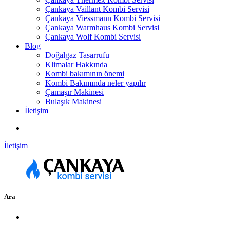
Çankaya Vaillant Kombi Servisi
Çankaya Viessmann Kombi Servisi
Çankaya Warmhaus Kombi Servisi
Çankaya Wolf Kombi Servisi
Blog
Doğalgaz Tasarrufu
Klimalar Hakkında
Kombi bakımının önemi
Kombi Bakımında neler yapılır
Çamaşır Makinesi
Bulaşık Makinesi
İletişim
İletişim
Ara