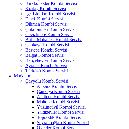
Kırkkonaklar Kombi Servisi
Kızılay Kombi Servisi
İşçi Blokları Kombi Servisi
Emek Kombi Servisi
Dikmen Kombi Servisi
Çukurambar Kombi Servisi
Cevizlidere Kombi Servisi
Birlik Mahallesi Kombi Servisi
Çankaya Kombi Servisi
Beştepe Kombi Servisi
Balgat Kombi Servisi
Bahçelievler Kombi Servisi
Ayrancı Kombi Servisi
Türközü Kombi Servisi
Markalar
Çayyolu Kombi Servisi
Ankara Kombi Servisi
Çankaya Kombi Servisi
Anıttepe Kombi Servisi
Maltepe Kombi Servisi
Yüzüncüyıl Kombi Servisi
Yıldızevler Kombi Servisi
Topraklık Kombi Servisi
Seyranbağları Kombi Servisi
Öveçler Kombi Servisi