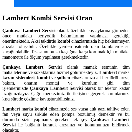
Lambert Kombi Servisi Oran
Çankaya
Lambert Servisi
olarak özellikle kış aylarına girmeden
önce mutlaka periyodik bakımlarının yapılması gerektiği
önerilmektedir. Aksi takdirde
kombi
cihazlarınızda hiç beklenmeyen
arızalar oluşabilir. Özellikle yerden ısıtmalı olan kombilerde su
kaçağı olabilir. Tesisatını bu su kaçağına karşı korumak için mutlaka
manometre ile ölçüm yapılması gerekmektedir.
Çankaya
Lambert Servisi
olarak mamak semtinin tüm
mahallelerine ve sokaklarına hizmet götürmekteyiz.
Lambert
marka
kazan sistemleri
,
kombi
ve
şofben
cihazlarınıza ait her türlü arıza,
bakım, onarım montaj ve kurulum gibi tüm
işlemlerinizde
Çankaya
Lambert Servisi
olarak bir telefon kadar
uzağınızdayız. Çağrı merkezimiz ile iletişime geçerek sorunlarınızı
kısa sürede çözüme kavuşturabilirsiniz.
Lambert
marka
kombi
cihazınızda ses varsa atık gazı tahliye eden
fan veya suyu sirküle eden pompa bozulmuş demektir ve bu
durumda sizin yapmanız gereken tek şey
Çankaya Lambert
Servisi
ile bağlantı kurarak arızanızı ve konumunuzu bildirmek
olacaktır.