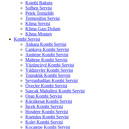
Kombi Bakımı
Şofben Servisi
Petek Temizliği
Termosifon Servisi
Klima Servisi
Klima Gazı Dolum
Klima Montajı
Kombi Servisi
Ankara Kombi Servisi
Çankaya Kombi Servisi
Anıttepe Kombi Servisi
Maltepe Kombi Servisi
Yüzüncüyıl Kombi Servisi
Yıldızevler Kombi Servisi
Topraklık Kombi Servisi
Seyranbağları Kombi Servisi
Öveçler Kombi Servisi
Sancak Mahallesi Kombi Servisi
Oran Kombi Servisi
Küçükesat Kombi Servisi
İncek Kombi Servisi
Hoşdere Kombi Servisi
Kurtuluş Kombi Servisi
Kolej Kombi Servisi
Kocatepe Kombi Servisi