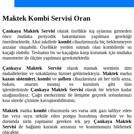
Maktek Kombi Servisi Oran
Çankaya
Maktek Servisi
olarak özellikle kış aylarına girmeden
önce mutlaka periyodik bakımlarının yapılması gerektiği
önerilmektedir. Aksi takdirde
kombi
cihazlarınızda hiç beklenmeyen
arızalar oluşabilir. Özellikle yerden ısıtmalı olan kombilerde su
kaçağı olabilir. Tesisatını bu su kaçağına karşı korumak için mutlaka
manometre ile ölçüm yapılması gerekmektedir.
Çankaya
Maktek Servisi
olarak mamak semtinin tüm
mahallelerine ve sokaklarına hizmet götürmekteyiz.
Maktek
marka
kazan sistemleri
,
kombi
ve
şofben
cihazlarınıza ait her türlü arıza,
bakım, onarım montaj ve kurulum gibi tüm
işlemlerinizde
Çankaya
Maktek Servisi
olarak bir telefon kadar
uzağınızdayız. Çağrı merkezimiz ile iletişime geçerek sorunlarınızı
kısa sürede çözüme kavuşturabilirsiniz.
Maktek
marka
kombi
cihazınızda ses varsa atık gazı tahliye eden
fan veya suyu sirküle eden pompa bozulmuş demektir ve bu
durumda sizin yapmanız gereken tek şey
Çankaya Maktek
Servisi
ile bağlantı kurarak arızanızı ve konumunuzu bildirmek
olacaktır.