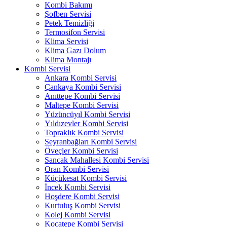
Kombi Bakımı
Şofben Servisi
Petek Temizliği
Termosifon Servisi
Klima Servisi
Klima Gazı Dolum
Klima Montajı
Kombi Servisi
Ankara Kombi Servisi
Çankaya Kombi Servisi
Anıttepe Kombi Servisi
Maltepe Kombi Servisi
Yüzüncüyıl Kombi Servisi
Yıldızevler Kombi Servisi
Topraklık Kombi Servisi
Seyranbağları Kombi Servisi
Öveçler Kombi Servisi
Sancak Mahallesi Kombi Servisi
Oran Kombi Servisi
Küçükesat Kombi Servisi
İncek Kombi Servisi
Hoşdere Kombi Servisi
Kurtuluş Kombi Servisi
Kolej Kombi Servisi
Kocatepe Kombi Servisi