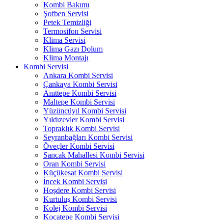
Kombi Bakımı
Şofben Servisi
Petek Temizliği
Termosifon Servisi
Klima Servisi
Klima Gazı Dolum
Klima Montajı
Kombi Servisi
Ankara Kombi Servisi
Çankaya Kombi Servisi
Anıttepe Kombi Servisi
Maltepe Kombi Servisi
Yüzüncüyıl Kombi Servisi
Yıldızevler Kombi Servisi
Topraklık Kombi Servisi
Seyranbağları Kombi Servisi
Öveçler Kombi Servisi
Sancak Mahallesi Kombi Servisi
Oran Kombi Servisi
Küçükesat Kombi Servisi
İncek Kombi Servisi
Hoşdere Kombi Servisi
Kurtuluş Kombi Servisi
Kolej Kombi Servisi
Kocatepe Kombi Servisi