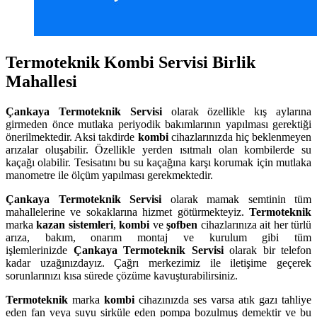
Termoteknik Kombi Servisi Birlik
Mahallesi
Çankaya
Termoteknik Servisi
olarak özellikle kış aylarına
girmeden önce mutlaka periyodik bakımlarının yapılması gerektiği
önerilmektedir. Aksi takdirde
kombi
cihazlarınızda hiç beklenmeyen
arızalar oluşabilir. Özellikle yerden ısıtmalı olan kombilerde su
kaçağı olabilir. Tesisatını bu su kaçağına karşı korumak için mutlaka
manometre ile ölçüm yapılması gerekmektedir.
Çankaya
Termoteknik Servisi
olarak mamak semtinin tüm
mahallelerine ve sokaklarına hizmet götürmekteyiz.
Termoteknik
marka
kazan sistemleri
,
kombi
ve
şofben
cihazlarınıza ait her türlü
arıza, bakım, onarım montaj ve kurulum gibi tüm
işlemlerinizde
Çankaya
Termoteknik Servisi
olarak bir telefon
kadar uzağınızdayız. Çağrı merkezimiz ile iletişime geçerek
sorunlarınızı kısa sürede çözüme kavuşturabilirsiniz.
Termoteknik
marka
kombi
cihazınızda ses varsa atık gazı tahliye
eden fan veya suyu sirküle eden pompa bozulmuş demektir ve bu