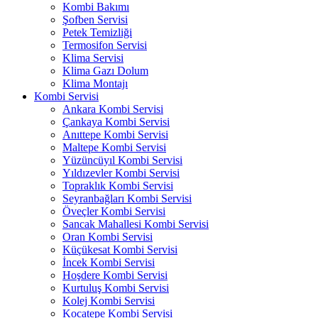
Kombi Bakımı
Şofben Servisi
Petek Temizliği
Termosifon Servisi
Klima Servisi
Klima Gazı Dolum
Klima Montajı
Kombi Servisi
Ankara Kombi Servisi
Çankaya Kombi Servisi
Anıttepe Kombi Servisi
Maltepe Kombi Servisi
Yüzüncüyıl Kombi Servisi
Yıldızevler Kombi Servisi
Topraklık Kombi Servisi
Seyranbağları Kombi Servisi
Öveçler Kombi Servisi
Sancak Mahallesi Kombi Servisi
Oran Kombi Servisi
Küçükesat Kombi Servisi
İncek Kombi Servisi
Hoşdere Kombi Servisi
Kurtuluş Kombi Servisi
Kolej Kombi Servisi
Kocatepe Kombi Servisi