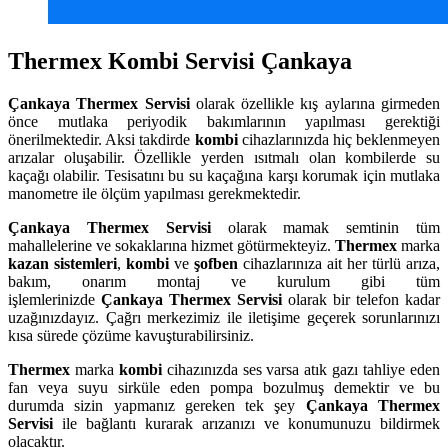
Thermex Kombi Servisi Çankaya
Çankaya
Thermex Servisi
olarak özellikle kış aylarına girmeden
önce mutlaka periyodik bakımlarının yapılması gerektiği
önerilmektedir. Aksi takdirde
kombi
cihazlarınızda hiç beklenmeyen
arızalar oluşabilir. Özellikle yerden ısıtmalı olan kombilerde su
kaçağı olabilir. Tesisatını bu su kaçağına karşı korumak için mutlaka
manometre ile ölçüm yapılması gerekmektedir.
Çankaya
Thermex Servisi
olarak mamak semtinin tüm
mahallelerine ve sokaklarına hizmet götürmekteyiz.
Thermex
marka
kazan sistemleri
,
kombi
ve
şofben
cihazlarınıza ait her türlü arıza,
bakım, onarım montaj ve kurulum gibi tüm
işlemlerinizde
Çankaya
Thermex Servisi
olarak bir telefon kadar
uzağınızdayız. Çağrı merkezimiz ile iletişime geçerek sorunlarınızı
kısa sürede çözüme kavuşturabilirsiniz.
Thermex
marka
kombi
cihazınızda ses varsa atık gazı tahliye eden
fan veya suyu sirküle eden pompa bozulmuş demektir ve bu
durumda sizin yapmanız gereken tek şey
Çankaya Thermex
Servisi
ile bağlantı kurarak arızanızı ve konumunuzu bildirmek
olacaktır.