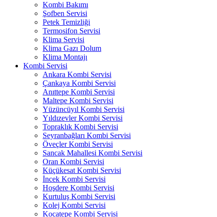
Kombi Bakımı
Şofben Servisi
Petek Temizliği
Termosifon Servisi
Klima Servisi
Klima Gazı Dolum
Klima Montajı
Kombi Servisi
Ankara Kombi Servisi
Çankaya Kombi Servisi
Anıttepe Kombi Servisi
Maltepe Kombi Servisi
Yüzüncüyıl Kombi Servisi
Yıldızevler Kombi Servisi
Topraklık Kombi Servisi
Seyranbağları Kombi Servisi
Öveçler Kombi Servisi
Sancak Mahallesi Kombi Servisi
Oran Kombi Servisi
Küçükesat Kombi Servisi
İncek Kombi Servisi
Hoşdere Kombi Servisi
Kurtuluş Kombi Servisi
Kolej Kombi Servisi
Kocatepe Kombi Servisi