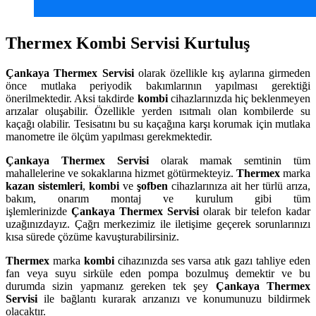
Thermex Kombi Servisi Kurtuluş
Çankaya
Thermex Servisi
olarak özellikle kış aylarına girmeden
önce mutlaka periyodik bakımlarının yapılması gerektiği
önerilmektedir. Aksi takdirde
kombi
cihazlarınızda hiç beklenmeyen
arızalar oluşabilir. Özellikle yerden ısıtmalı olan kombilerde su
kaçağı olabilir. Tesisatını bu su kaçağına karşı korumak için mutlaka
manometre ile ölçüm yapılması gerekmektedir.
Çankaya
Thermex Servisi
olarak mamak semtinin tüm
mahallelerine ve sokaklarına hizmet götürmekteyiz.
Thermex
marka
kazan sistemleri
,
kombi
ve
şofben
cihazlarınıza ait her türlü arıza,
bakım, onarım montaj ve kurulum gibi tüm
işlemlerinizde
Çankaya
Thermex Servisi
olarak bir telefon kadar
uzağınızdayız. Çağrı merkezimiz ile iletişime geçerek sorunlarınızı
kısa sürede çözüme kavuşturabilirsiniz.
Thermex
marka
kombi
cihazınızda ses varsa atık gazı tahliye eden
fan veya suyu sirküle eden pompa bozulmuş demektir ve bu
durumda sizin yapmanız gereken tek şey
Çankaya Thermex
Servisi
ile bağlantı kurarak arızanızı ve konumunuzu bildirmek
olacaktır.