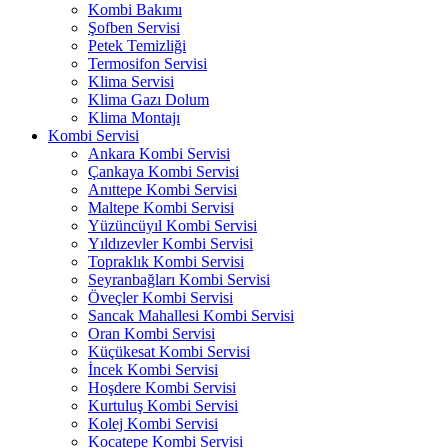
Kombi Bakımı
Şofben Servisi
Petek Temizliği
Termosifon Servisi
Klima Servisi
Klima Gazı Dolum
Klima Montajı
Kombi Servisi
Ankara Kombi Servisi
Çankaya Kombi Servisi
Anıttepe Kombi Servisi
Maltepe Kombi Servisi
Yüzüncüyıl Kombi Servisi
Yıldızevler Kombi Servisi
Topraklık Kombi Servisi
Seyranbağları Kombi Servisi
Öveçler Kombi Servisi
Sancak Mahallesi Kombi Servisi
Oran Kombi Servisi
Küçükesat Kombi Servisi
İncek Kombi Servisi
Hoşdere Kombi Servisi
Kurtuluş Kombi Servisi
Kolej Kombi Servisi
Kocatepe Kombi Servisi