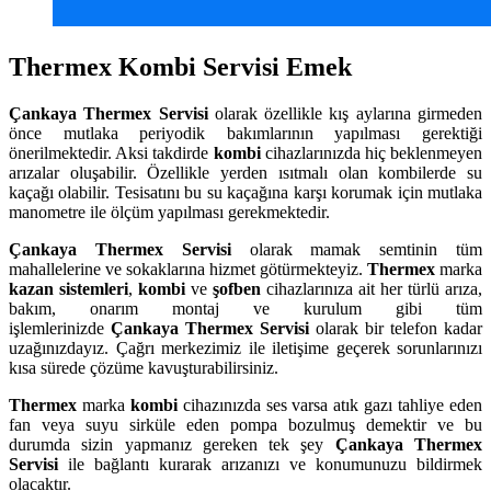
Thermex Kombi Servisi Emek
Çankaya
Thermex Servisi
olarak özellikle kış aylarına girmeden
önce mutlaka periyodik bakımlarının yapılması gerektiği
önerilmektedir. Aksi takdirde
kombi
cihazlarınızda hiç beklenmeyen
arızalar oluşabilir. Özellikle yerden ısıtmalı olan kombilerde su
kaçağı olabilir. Tesisatını bu su kaçağına karşı korumak için mutlaka
manometre ile ölçüm yapılması gerekmektedir.
Çankaya
Thermex Servisi
olarak mamak semtinin tüm
mahallelerine ve sokaklarına hizmet götürmekteyiz.
Thermex
marka
kazan sistemleri
,
kombi
ve
şofben
cihazlarınıza ait her türlü arıza,
bakım, onarım montaj ve kurulum gibi tüm
işlemlerinizde
Çankaya
Thermex Servisi
olarak bir telefon kadar
uzağınızdayız. Çağrı merkezimiz ile iletişime geçerek sorunlarınızı
kısa sürede çözüme kavuşturabilirsiniz.
Thermex
marka
kombi
cihazınızda ses varsa atık gazı tahliye eden
fan veya suyu sirküle eden pompa bozulmuş demektir ve bu
durumda sizin yapmanız gereken tek şey
Çankaya Thermex
Servisi
ile bağlantı kurarak arızanızı ve konumunuzu bildirmek
olacaktır.