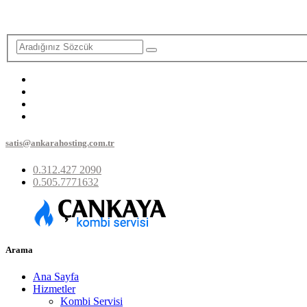
satis@ankarahosting.com.tr
0.312.427 2090
0.505.7771632
Arama
Ana Sayfa
Hizmetler
Kombi Servisi