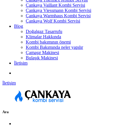
Çankaya Vaillant Kombi Servisi
Çankaya Viessmann Kombi Servisi
Çankaya Warmhaus Kombi Servisi
Çankaya Wolf Kombi Servisi
Blog
Doğalgaz Tasarrufu
Klimalar Hakkında
Kombi bakımının önemi
Kombi Bakımında neler yapılır
Çamaşır Makinesi
Bulaşık Makinesi
İletişim
İletişim
Ara