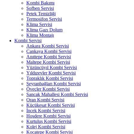
Kombi Bakımı
Şofben Servisi
Petek Temizliği
Termosifon Servisi
Klima Servisi
Klima Gazı Dolum
Klima Montajı
Kombi Servisi
Ankara Kombi Servisi
Çankaya Kombi Servisi
Anıttepe Kombi Servisi
Maltepe Kombi Servisi
Yüzüncüyıl Kombi Servisi
Yıldızevler Kombi Servisi
Topraklık Kombi Servisi
Seyranbağları Kombi Servisi
Öveçler Kombi Servisi
Sancak Mahallesi Kombi Servisi
Oran Kombi Servisi
Küçükesat Kombi Servisi
İncek Kombi Servisi
Hoşdere Kombi Servisi
Kurtuluş Kombi Servisi
Kolej Kombi Servisi
Kocatepe Kombi Servisi