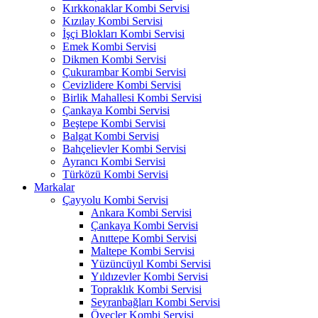
Kırkkonaklar Kombi Servisi
Kızılay Kombi Servisi
İşçi Blokları Kombi Servisi
Emek Kombi Servisi
Dikmen Kombi Servisi
Çukurambar Kombi Servisi
Cevizlidere Kombi Servisi
Birlik Mahallesi Kombi Servisi
Çankaya Kombi Servisi
Beştepe Kombi Servisi
Balgat Kombi Servisi
Bahçelievler Kombi Servisi
Ayrancı Kombi Servisi
Türközü Kombi Servisi
Markalar
Çayyolu Kombi Servisi
Ankara Kombi Servisi
Çankaya Kombi Servisi
Anıttepe Kombi Servisi
Maltepe Kombi Servisi
Yüzüncüyıl Kombi Servisi
Yıldızevler Kombi Servisi
Topraklık Kombi Servisi
Seyranbağları Kombi Servisi
Öveçler Kombi Servisi