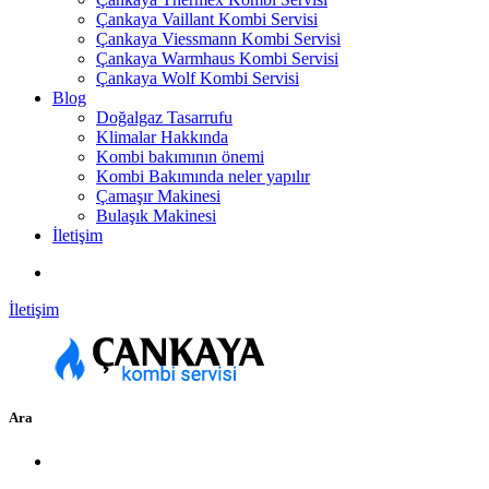
Çankaya Vaillant Kombi Servisi
Çankaya Viessmann Kombi Servisi
Çankaya Warmhaus Kombi Servisi
Çankaya Wolf Kombi Servisi
Blog
Doğalgaz Tasarrufu
Klimalar Hakkında
Kombi bakımının önemi
Kombi Bakımında neler yapılır
Çamaşır Makinesi
Bulaşık Makinesi
İletişim
İletişim
Ara