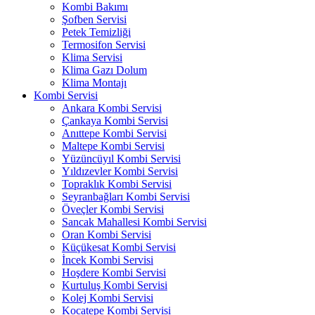
Kombi Bakımı
Şofben Servisi
Petek Temizliği
Termosifon Servisi
Klima Servisi
Klima Gazı Dolum
Klima Montajı
Kombi Servisi
Ankara Kombi Servisi
Çankaya Kombi Servisi
Anıttepe Kombi Servisi
Maltepe Kombi Servisi
Yüzüncüyıl Kombi Servisi
Yıldızevler Kombi Servisi
Topraklık Kombi Servisi
Seyranbağları Kombi Servisi
Öveçler Kombi Servisi
Sancak Mahallesi Kombi Servisi
Oran Kombi Servisi
Küçükesat Kombi Servisi
İncek Kombi Servisi
Hoşdere Kombi Servisi
Kurtuluş Kombi Servisi
Kolej Kombi Servisi
Kocatepe Kombi Servisi