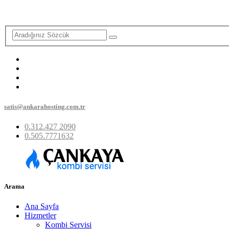
satis@ankarahosting.com.tr
0.312.427 2090
0.505.7771632
Arama
Ana Sayfa
Hizmetler
Kombi Servisi