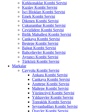
Kırkkonaklar Kombi Servisi
Kızılay Kombi Servisi
İşçi Blokları Kombi Servisi
Emek Kombi Servisi
Dikmen Kombi Servisi
Çukurambar Kombi Servisi
Cevizlidere Kombi Servisi
Birlik Mahallesi Kombi Servisi
Çankaya Kombi Servisi
Beştepe Kombi Servisi
Balgat Kombi Servisi
Bahçelievler Kombi Servisi
Ayrancı Kombi Servisi
Türközü Kombi Servisi
Markalar
Çayyolu Kombi Servisi
Ankara Kombi Servisi
Çankaya Kombi Servisi
Anıttepe Kombi Servisi
Maltepe Kombi Servisi
Yüzüncüyıl Kombi Servisi
Yıldızevler Kombi Servisi
Topraklık Kombi Servisi
Seyranbağları Kombi Servisi
Öveçler Kombi Servisi