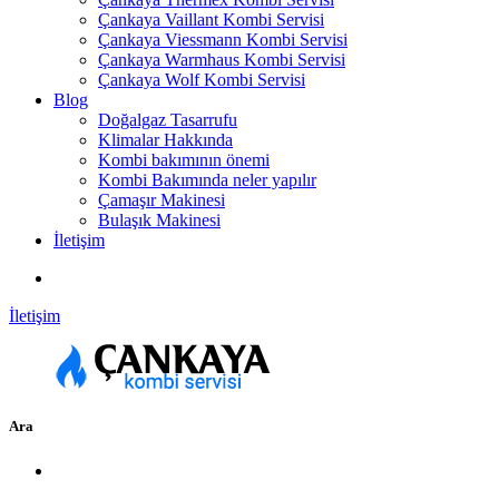
Çankaya Vaillant Kombi Servisi
Çankaya Viessmann Kombi Servisi
Çankaya Warmhaus Kombi Servisi
Çankaya Wolf Kombi Servisi
Blog
Doğalgaz Tasarrufu
Klimalar Hakkında
Kombi bakımının önemi
Kombi Bakımında neler yapılır
Çamaşır Makinesi
Bulaşık Makinesi
İletişim
İletişim
Ara