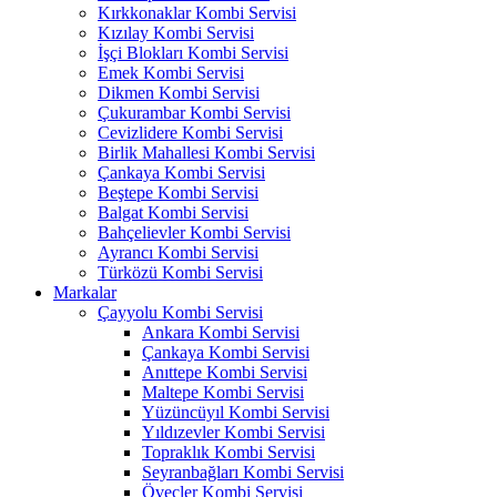
Kırkkonaklar Kombi Servisi
Kızılay Kombi Servisi
İşçi Blokları Kombi Servisi
Emek Kombi Servisi
Dikmen Kombi Servisi
Çukurambar Kombi Servisi
Cevizlidere Kombi Servisi
Birlik Mahallesi Kombi Servisi
Çankaya Kombi Servisi
Beştepe Kombi Servisi
Balgat Kombi Servisi
Bahçelievler Kombi Servisi
Ayrancı Kombi Servisi
Türközü Kombi Servisi
Markalar
Çayyolu Kombi Servisi
Ankara Kombi Servisi
Çankaya Kombi Servisi
Anıttepe Kombi Servisi
Maltepe Kombi Servisi
Yüzüncüyıl Kombi Servisi
Yıldızevler Kombi Servisi
Topraklık Kombi Servisi
Seyranbağları Kombi Servisi
Öveçler Kombi Servisi