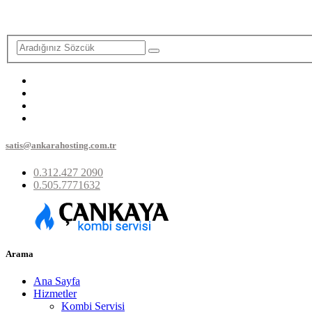
satis@ankarahosting.com.tr
0.312.427 2090
0.505.7771632
Arama
Ana Sayfa
Hizmetler
Kombi Servisi