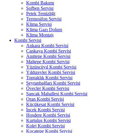
Kombi Bakımı
Şofben Servisi
Petek Temizliği
Termosifon Servisi
Klima Servisi
Klima Gazı Dolum
Klima Montajı
Kombi Servisi
Ankara Kombi Servisi
Çankaya Kombi Servisi
Anıttepe Kombi Servisi
Maltepe Kombi Servisi
Yüzüncüyıl Kombi Servisi
Yıldızevler Kombi Servisi
Topraklık Kombi Servisi
Seyranbağları Kombi Servisi
Öveçler Kombi Servisi
Sancak Mahallesi Kombi Servisi
Oran Kombi Servisi
Küçükesat Kombi Servisi
İncek Kombi Servisi
Hoşdere Kombi Servisi
Kurtuluş Kombi Servisi
Kolej Kombi Servisi
Kocatepe Kombi Servisi