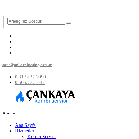
satis@ankarahosting.com.tr
0.312.427 2090
0.505.7771632
Arama
Ana Sayfa
Hizmetler
Kombi Servisi