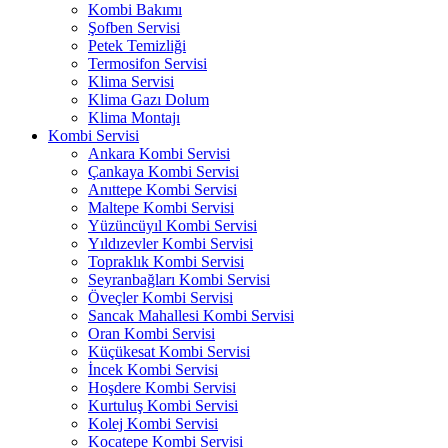
Kombi Bakımı
Şofben Servisi
Petek Temizliği
Termosifon Servisi
Klima Servisi
Klima Gazı Dolum
Klima Montajı
Kombi Servisi
Ankara Kombi Servisi
Çankaya Kombi Servisi
Anıttepe Kombi Servisi
Maltepe Kombi Servisi
Yüzüncüyıl Kombi Servisi
Yıldızevler Kombi Servisi
Topraklık Kombi Servisi
Seyranbağları Kombi Servisi
Öveçler Kombi Servisi
Sancak Mahallesi Kombi Servisi
Oran Kombi Servisi
Küçükesat Kombi Servisi
İncek Kombi Servisi
Hoşdere Kombi Servisi
Kurtuluş Kombi Servisi
Kolej Kombi Servisi
Kocatepe Kombi Servisi