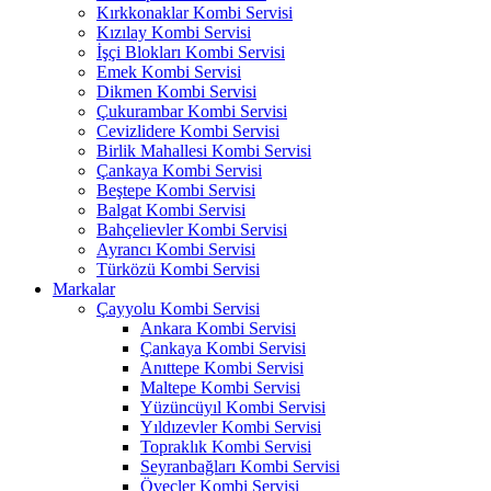
Kırkkonaklar Kombi Servisi
Kızılay Kombi Servisi
İşçi Blokları Kombi Servisi
Emek Kombi Servisi
Dikmen Kombi Servisi
Çukurambar Kombi Servisi
Cevizlidere Kombi Servisi
Birlik Mahallesi Kombi Servisi
Çankaya Kombi Servisi
Beştepe Kombi Servisi
Balgat Kombi Servisi
Bahçelievler Kombi Servisi
Ayrancı Kombi Servisi
Türközü Kombi Servisi
Markalar
Çayyolu Kombi Servisi
Ankara Kombi Servisi
Çankaya Kombi Servisi
Anıttepe Kombi Servisi
Maltepe Kombi Servisi
Yüzüncüyıl Kombi Servisi
Yıldızevler Kombi Servisi
Topraklık Kombi Servisi
Seyranbağları Kombi Servisi
Öveçler Kombi Servisi