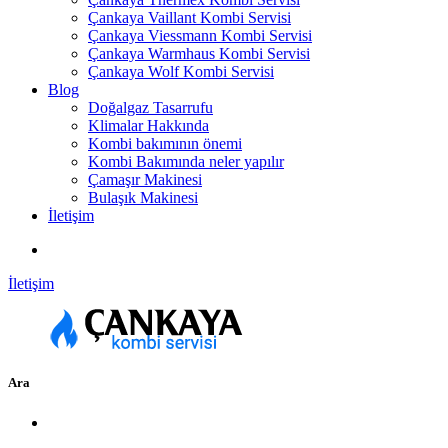
Çankaya Vaillant Kombi Servisi
Çankaya Viessmann Kombi Servisi
Çankaya Warmhaus Kombi Servisi
Çankaya Wolf Kombi Servisi
Blog
Doğalgaz Tasarrufu
Klimalar Hakkında
Kombi bakımının önemi
Kombi Bakımında neler yapılır
Çamaşır Makinesi
Bulaşık Makinesi
İletişim
İletişim
Ara