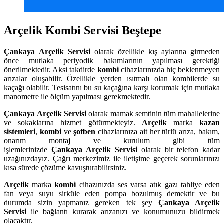
Arçelik Kombi Servisi Beştepe
Çankaya
Arçelik Servisi
olarak özellikle kış aylarına girmeden
önce mutlaka periyodik bakımlarının yapılması gerektiği
önerilmektedir. Aksi takdirde
kombi
cihazlarınızda hiç beklenmeyen
arızalar oluşabilir. Özellikle yerden ısıtmalı olan kombilerde su
kaçağı olabilir. Tesisatını bu su kaçağına karşı korumak için mutlaka
manometre ile ölçüm yapılması gerekmektedir.
Çankaya
Arçelik Servisi
olarak mamak semtinin tüm mahallelerine
ve sokaklarına hizmet götürmekteyiz.
Arçelik
marka
kazan
sistemleri
,
kombi
ve
şofben
cihazlarınıza ait her türlü arıza, bakım,
onarım montaj ve kurulum gibi tüm
işlemlerinizde
Çankaya
Arçelik Servisi
olarak bir telefon kadar
uzağınızdayız. Çağrı merkezimiz ile iletişime geçerek sorunlarınızı
kısa sürede çözüme kavuşturabilirsiniz.
Arçelik
marka
kombi
cihazınızda ses varsa atık gazı tahliye eden
fan veya suyu sirküle eden pompa bozulmuş demektir ve bu
durumda sizin yapmanız gereken tek şey
Çankaya Arçelik
Servisi
ile bağlantı kurarak arızanızı ve konumunuzu bildirmek
olacaktır.