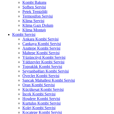
Kombi Bakımı
Şofben Servisi
Petek Temizliği
Termosifon Servisi
Klima Servisi
Klima Gazı Dolum
Klima Montajı
Kombi Servisi
Ankara Kombi Servisi
Çankaya Kombi Servisi
Anıttepe Kombi Servisi
Maltepe Kombi Servisi
Yüzüncüyıl Kombi Servisi
Yıldızevler Kombi Servisi
Topraklık Kombi Servisi
Seyranbağları Kombi Servisi
Öveçler Kombi Servisi
Sancak Mahallesi Kombi Servisi
Oran Kombi Servisi
Küçükesat Kombi Servisi
İncek Kombi Servisi
Hoşdere Kombi Servisi
Kurtuluş Kombi Servisi
Kolej Kombi Servisi
Kocatepe Kombi Servisi