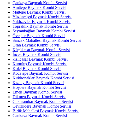
Çankaya Baymak Kombi Servisi
Anıttepe Baymak Kombi Servisi
Maltepe Baymak Kombi Servisi
Yüzüncüyıl Baymak Kombi Servisi
Yıldızevler Baymak Kombi Servisi
Topraklık Baymak Kombi Servisi
Seyranbağları Baymak Kombi Servisi
Öveçler Baymak Kombi Servisi
Sancak Mahallesi Baymak Kombi Servisi
Oran Baymak Kombi Servisi
Küçükesat Baymak Kombi Servisi
İncek Baymak Kombi Servisi
kızılcaşar Baymak Kombi Servisi
Kurtuluş Baymak Kombi Servisi
Kolej Baymak Kombi Servisi
Kocatepe Baymak Kombi Servisi
Kırkkonaklar Baymak Kombi Servisi
Kızılay Baymak Kombi Servisi
Hoşdere Baymak Kombi Servisi
Emek Baymak Kombi Servisi
Dikmen Baymak Kombi Servisi
Çukurambar Baymak Kombi Servisi
Cevizlidere Baymak Kombi Servisi
Birlik Mahallesi Baymak Kombi Servisi
Çankaya Baymak Kombi Servisi