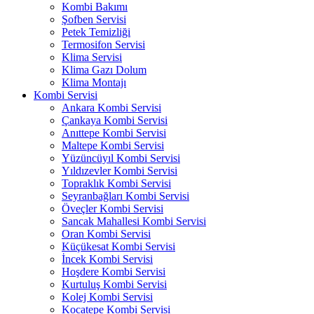
Kombi Bakımı
Şofben Servisi
Petek Temizliği
Termosifon Servisi
Klima Servisi
Klima Gazı Dolum
Klima Montajı
Kombi Servisi
Ankara Kombi Servisi
Çankaya Kombi Servisi
Anıttepe Kombi Servisi
Maltepe Kombi Servisi
Yüzüncüyıl Kombi Servisi
Yıldızevler Kombi Servisi
Topraklık Kombi Servisi
Seyranbağları Kombi Servisi
Öveçler Kombi Servisi
Sancak Mahallesi Kombi Servisi
Oran Kombi Servisi
Küçükesat Kombi Servisi
İncek Kombi Servisi
Hoşdere Kombi Servisi
Kurtuluş Kombi Servisi
Kolej Kombi Servisi
Kocatepe Kombi Servisi