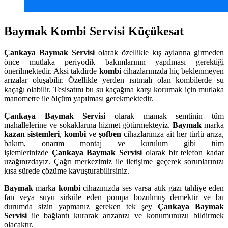
Baymak Kombi Servisi Küçükesat
Çankaya
Baymak Servisi
olarak özellikle kış aylarına girmeden
önce mutlaka periyodik bakımlarının yapılması gerektiği
önerilmektedir. Aksi takdirde
kombi
cihazlarınızda hiç beklenmeyen
arızalar oluşabilir. Özellikle yerden ısıtmalı olan kombilerde su
kaçağı olabilir. Tesisatını bu su kaçağına karşı korumak için mutlaka
manometre ile ölçüm yapılması gerekmektedir.
Çankaya
Baymak Servisi
olarak mamak semtinin tüm
mahallelerine ve sokaklarına hizmet götürmekteyiz.
Baymak
marka
kazan sistemleri
,
kombi
ve
şofben
cihazlarınıza ait her türlü arıza,
bakım, onarım montaj ve kurulum gibi tüm
işlemlerinizde
Çankaya
Baymak Servisi
olarak bir telefon kadar
uzağınızdayız. Çağrı merkezimiz ile iletişime geçerek sorunlarınızı
kısa sürede çözüme kavuşturabilirsiniz.
Baymak
marka
kombi
cihazınızda ses varsa atık gazı tahliye eden
fan veya suyu sirküle eden pompa bozulmuş demektir ve bu
durumda sizin yapmanız gereken tek şey
Çankaya Baymak
Servisi
ile bağlantı kurarak arızanızı ve konumunuzu bildirmek
olacaktır.