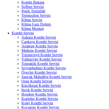
Kombi Bakımı
Şofben Servisi
Petek Temizliği
Termosifon Servisi
Klima Servisi
Klima Gazı Dolum
Klima Montajı
Kombi Servisi
Ankara Kombi Servisi
Çankaya Kombi Servisi
Anıttepe Kombi Servisi
Maltepe Kombi Servisi
Yüzüncüyıl Kombi Servisi
Yıldızevler Kombi Servisi
Topraklık Kombi Servisi
Seyranbağları Kombi Servisi
Öveçler Kombi Servisi
Sancak Mahallesi Kombi Servisi
Oran Kombi Servisi
Küçükesat Kombi Servisi
İncek Kombi Servisi
Hoşdere Kombi Servisi
Kurtuluş Kombi Servisi
Kolej Kombi Servisi
Kocatepe Kombi Servisi