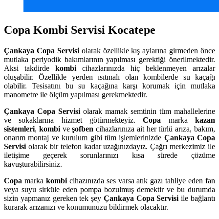
Copa Kombi Servisi Kocatepe
Çankaya
Copa Servisi
olarak özellikle kış aylarına girmeden önce
mutlaka periyodik bakımlarının yapılması gerektiği önerilmektedir.
Aksi takdirde
kombi
cihazlarınızda hiç beklenmeyen arızalar
oluşabilir. Özellikle yerden ısıtmalı olan kombilerde su kaçağı
olabilir. Tesisatını bu su kaçağına karşı korumak için mutlaka
manometre ile ölçüm yapılması gerekmektedir.
Çankaya
Copa Servisi
olarak mamak semtinin tüm mahallelerine
ve sokaklarına hizmet götürmekteyiz.
Copa
marka
kazan
sistemleri
,
kombi
ve
şofben
cihazlarınıza ait her türlü arıza, bakım,
onarım montaj ve kurulum gibi tüm işlemlerinizde
Çankaya
Copa
Servisi
olarak bir telefon kadar uzağınızdayız. Çağrı merkezimiz ile
iletişime geçerek sorunlarınızı kısa sürede çözüme
kavuşturabilirsiniz.
Copa
marka
kombi
cihazınızda ses varsa atık gazı tahliye eden fan
veya suyu sirküle eden pompa bozulmuş demektir ve bu durumda
sizin yapmanız gereken tek şey
Çankaya Copa Servisi
ile bağlantı
kurarak arızanızı ve konumunuzu bildirmek olacaktır.