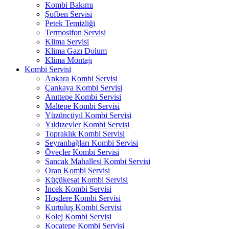
Kombi Bakımı
Şofben Servisi
Petek Temizliği
Termosifon Servisi
Klima Servisi
Klima Gazı Dolum
Klima Montajı
Kombi Servisi
Ankara Kombi Servisi
Çankaya Kombi Servisi
Anıttepe Kombi Servisi
Maltepe Kombi Servisi
Yüzüncüyıl Kombi Servisi
Yıldızevler Kombi Servisi
Topraklık Kombi Servisi
Seyranbağları Kombi Servisi
Öveçler Kombi Servisi
Sancak Mahallesi Kombi Servisi
Oran Kombi Servisi
Küçükesat Kombi Servisi
İncek Kombi Servisi
Hoşdere Kombi Servisi
Kurtuluş Kombi Servisi
Kolej Kombi Servisi
Kocatepe Kombi Servisi