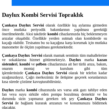
Daylux Kombi Servisi Topraklık
Çankaya
Daylux Servisi
olarak özellikle kış aylarına girmeden
önce mutlaka periyodik bakımlarının yapılması gerektiği
önerilmektedir. Aksi takdirde
kombi
cihazlarınızda hiç beklenmeyen
arızalar oluşabilir. Özellikle yerden ısıtmalı olan kombilerde su
kaçağı olabilir. Tesisatını bu su kaçağına karşı korumak için mutlaka
manometre ile ölçüm yapılması gerekmektedir.
Çankaya
Daylux Servisi
olarak mamak semtinin tüm mahallelerine
ve sokaklarına hizmet götürmekteyiz.
Daylux
marka
kazan
sistemleri
,
kombi
ve
şofben
cihazlarınıza ait her türlü arıza, bakım,
onarım montaj ve kurulum gibi tüm
işlemlerinizde
Çankaya
Daylux Servisi
olarak bir telefon kadar
uzağınızdayız. Çağrı merkezimiz ile iletişime geçerek sorunlarınızı
kısa sürede çözüme kavuşturabilirsiniz.
Daylux
marka
kombi
cihazınızda ses varsa atık gazı tahliye eden
fan veya suyu sirküle eden pompa bozulmuş demektir ve bu
durumda sizin yapmanız gereken tek şey
Çankaya Daylux
Servisi
ile bağlantı kurarak arızanızı ve konumunuzu bildirmek
olacaktır.