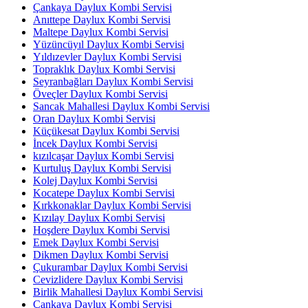
Çankaya Daylux Kombi Servisi
Anıttepe Daylux Kombi Servisi
Maltepe Daylux Kombi Servisi
Yüzüncüyıl Daylux Kombi Servisi
Yıldızevler Daylux Kombi Servisi
Topraklık Daylux Kombi Servisi
Seyranbağları Daylux Kombi Servisi
Öveçler Daylux Kombi Servisi
Sancak Mahallesi Daylux Kombi Servisi
Oran Daylux Kombi Servisi
Küçükesat Daylux Kombi Servisi
İncek Daylux Kombi Servisi
kızılcaşar Daylux Kombi Servisi
Kurtuluş Daylux Kombi Servisi
Kolej Daylux Kombi Servisi
Kocatepe Daylux Kombi Servisi
Kırkkonaklar Daylux Kombi Servisi
Kızılay Daylux Kombi Servisi
Hoşdere Daylux Kombi Servisi
Emek Daylux Kombi Servisi
Dikmen Daylux Kombi Servisi
Çukurambar Daylux Kombi Servisi
Cevizlidere Daylux Kombi Servisi
Birlik Mahallesi Daylux Kombi Servisi
Çankaya Daylux Kombi Servisi