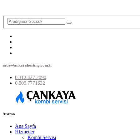
satis@ankarahosting.com.tr
0.312.427 2090
0.505.7771632
Arama
Ana Sayfa
Hizmetler
Kombi Servisi