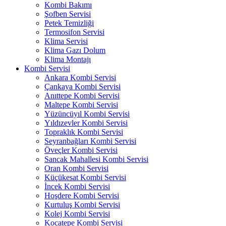
Kombi Bakımı
Şofben Servisi
Petek Temizliği
Termosifon Servisi
Klima Servisi
Klima Gazı Dolum
Klima Montajı
Kombi Servisi
Ankara Kombi Servisi
Çankaya Kombi Servisi
Anıttepe Kombi Servisi
Maltepe Kombi Servisi
Yüzüncüyıl Kombi Servisi
Yıldızevler Kombi Servisi
Topraklık Kombi Servisi
Seyranbağları Kombi Servisi
Öveçler Kombi Servisi
Sancak Mahallesi Kombi Servisi
Oran Kombi Servisi
Küçükesat Kombi Servisi
İncek Kombi Servisi
Hoşdere Kombi Servisi
Kurtuluş Kombi Servisi
Kolej Kombi Servisi
Kocatepe Kombi Servisi