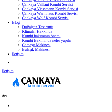
Çankaya Vaillant Kombi Servisi
Çankaya Viessmann Kombi Servisi
Çankaya Warmhaus Kombi Servisi
Çankaya Wolf Kombi Servisi
Blog
Doğalgaz Tasarrufu
Klimalar Hakkında
Kombi bakımının önemi
Kombi Bakımında neler yapılır
Çamaşır Makinesi
Bulaşık Makinesi
İletişim
İletişim
Ara