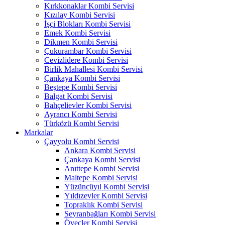
Kırkkonaklar Kombi Servisi
Kızılay Kombi Servisi
İşçi Blokları Kombi Servisi
Emek Kombi Servisi
Dikmen Kombi Servisi
Çukurambar Kombi Servisi
Cevizlidere Kombi Servisi
Birlik Mahallesi Kombi Servisi
Çankaya Kombi Servisi
Beştepe Kombi Servisi
Balgat Kombi Servisi
Bahçelievler Kombi Servisi
Ayrancı Kombi Servisi
Türközü Kombi Servisi
Markalar
Çayyolu Kombi Servisi
Ankara Kombi Servisi
Çankaya Kombi Servisi
Anıttepe Kombi Servisi
Maltepe Kombi Servisi
Yüzüncüyıl Kombi Servisi
Yıldızevler Kombi Servisi
Topraklık Kombi Servisi
Seyranbağları Kombi Servisi
Öveçler Kombi Servisi