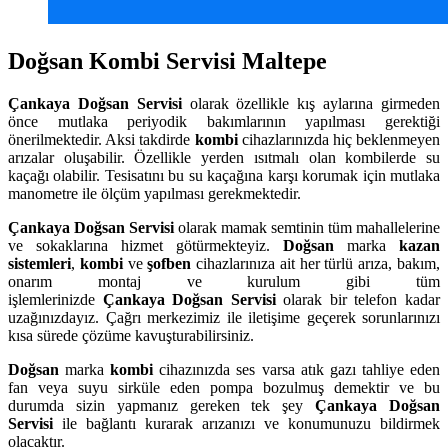
Doğsan Kombi Servisi Maltepe
Çankaya
Doğsan Servisi
olarak özellikle kış aylarına girmeden
önce mutlaka periyodik bakımlarının yapılması gerektiği
önerilmektedir. Aksi takdirde
kombi
cihazlarınızda hiç beklenmeyen
arızalar oluşabilir. Özellikle yerden ısıtmalı olan kombilerde su
kaçağı olabilir. Tesisatını bu su kaçağına karşı korumak için mutlaka
manometre ile ölçüm yapılması gerekmektedir.
Çankaya
Doğsan Servisi
olarak mamak semtinin tüm mahallelerine
ve sokaklarına hizmet götürmekteyiz.
Doğsan
marka
kazan
sistemleri
,
kombi
ve
şofben
cihazlarınıza ait her türlü arıza, bakım,
onarım montaj ve kurulum gibi tüm
işlemlerinizde
Çankaya
Doğsan Servisi
olarak bir telefon kadar
uzağınızdayız. Çağrı merkezimiz ile iletişime geçerek sorunlarınızı
kısa sürede çözüme kavuşturabilirsiniz.
Doğsan
marka
kombi
cihazınızda ses varsa atık gazı tahliye eden
fan veya suyu sirküle eden pompa bozulmuş demektir ve bu
durumda sizin yapmanız gereken tek şey
Çankaya Doğsan
Servisi
ile bağlantı kurarak arızanızı ve konumunuzu bildirmek
olacaktır.