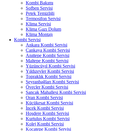
Kombi Bakımı
Şofben Servisi
Petek Temizliği
Termosifon Servisi
Klima Servisi
Klima Gazı Dolum
Klima Montajı
Kombi Servisi
Ankara Kombi Servisi
Çankaya Kombi Servisi
Anıttepe Kombi Servisi
Maltepe Kombi Servisi
Yüzüncüyıl Kombi Servisi
Yıldızevler Kombi Servisi
Topraklık Kombi Servisi
Seyranbağları Kombi Servisi
Öveçler Kombi Servisi
Sancak Mahallesi Kombi Servisi
Oran Kombi Servisi
Küçükesat Kombi Servisi
İncek Kombi Servisi
Hoşdere Kombi Servisi
Kurtuluş Kombi Servisi
Kolej Kombi Servisi
Kocatepe Kombi Servisi