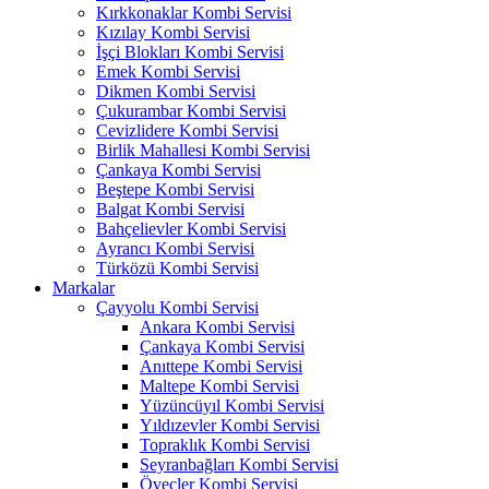
Kırkkonaklar Kombi Servisi
Kızılay Kombi Servisi
İşçi Blokları Kombi Servisi
Emek Kombi Servisi
Dikmen Kombi Servisi
Çukurambar Kombi Servisi
Cevizlidere Kombi Servisi
Birlik Mahallesi Kombi Servisi
Çankaya Kombi Servisi
Beştepe Kombi Servisi
Balgat Kombi Servisi
Bahçelievler Kombi Servisi
Ayrancı Kombi Servisi
Türközü Kombi Servisi
Markalar
Çayyolu Kombi Servisi
Ankara Kombi Servisi
Çankaya Kombi Servisi
Anıttepe Kombi Servisi
Maltepe Kombi Servisi
Yüzüncüyıl Kombi Servisi
Yıldızevler Kombi Servisi
Topraklık Kombi Servisi
Seyranbağları Kombi Servisi
Öveçler Kombi Servisi