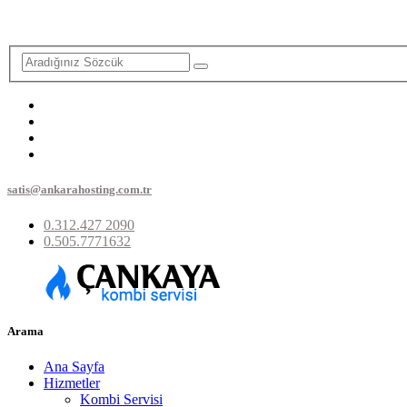
satis@ankarahosting.com.tr
0.312.427 2090
0.505.7771632
Arama
Ana Sayfa
Hizmetler
Kombi Servisi