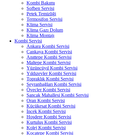
Kombi Bakımı
Şofben Servisi
Petek Temizliği
Termosifon Servisi
Klima Servisi
Klima Gazı Dolum
Klima Montajı
Kombi Servisi
Ankara Kombi Servisi
Çankaya Kombi Servisi
Anıttepe Kombi Servisi
Maltepe Kombi Servisi
Yüzüncüyıl Kombi Servisi
Yıldızevler Kombi Servisi
Topraklık Kombi Servisi
Seyranbağları Kombi Servisi
Öveçler Kombi Servisi
Sancak Mahallesi Kombi Servisi
Oran Kombi Servisi
Küçükesat Kombi Servisi
İncek Kombi Servisi
Hoşdere Kombi Servisi
Kurtuluş Kombi Servisi
Kolej Kombi Servisi
Kocatepe Kombi Servisi