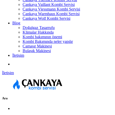
Çankaya Vaillant Kombi Servisi
Çankaya Viessmann Kombi Servisi
Çankaya Warmhaus Kombi Servisi
Çankaya Wolf Kombi Servisi
Blog
Doğalgaz Tasarrufu
Klimalar Hakkında
Kombi bakımının önemi
Kombi Bakımında neler yapılır
Çamaşır Makinesi
Bulaşık Makinesi
İletişim
İletişim
Ara