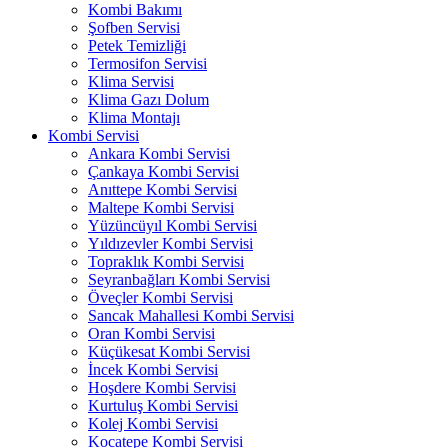
Kombi Bakımı
Şofben Servisi
Petek Temizliği
Termosifon Servisi
Klima Servisi
Klima Gazı Dolum
Klima Montajı
Kombi Servisi
Ankara Kombi Servisi
Çankaya Kombi Servisi
Anıttepe Kombi Servisi
Maltepe Kombi Servisi
Yüzüncüyıl Kombi Servisi
Yıldızevler Kombi Servisi
Topraklık Kombi Servisi
Seyranbağları Kombi Servisi
Öveçler Kombi Servisi
Sancak Mahallesi Kombi Servisi
Oran Kombi Servisi
Küçükesat Kombi Servisi
İncek Kombi Servisi
Hoşdere Kombi Servisi
Kurtuluş Kombi Servisi
Kolej Kombi Servisi
Kocatepe Kombi Servisi