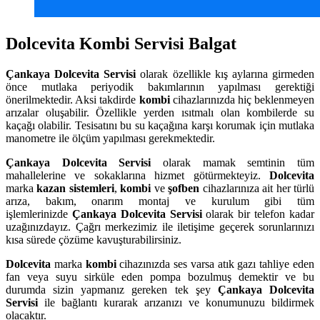
Dolcevita Kombi Servisi Balgat
Çankaya
Dolcevita Servisi
olarak özellikle kış aylarına girmeden
önce mutlaka periyodik bakımlarının yapılması gerektiği
önerilmektedir. Aksi takdirde
kombi
cihazlarınızda hiç beklenmeyen
arızalar oluşabilir. Özellikle yerden ısıtmalı olan kombilerde su
kaçağı olabilir. Tesisatını bu su kaçağına karşı korumak için mutlaka
manometre ile ölçüm yapılması gerekmektedir.
Çankaya
Dolcevita Servisi
olarak mamak semtinin tüm
mahallelerine ve sokaklarına hizmet götürmekteyiz.
Dolcevita
marka
kazan sistemleri
,
kombi
ve
şofben
cihazlarınıza ait her türlü
arıza, bakım, onarım montaj ve kurulum gibi tüm
işlemlerinizde
Çankaya
Dolcevita Servisi
olarak bir telefon kadar
uzağınızdayız. Çağrı merkezimiz ile iletişime geçerek sorunlarınızı
kısa sürede çözüme kavuşturabilirsiniz.
Dolcevita
marka
kombi
cihazınızda ses varsa atık gazı tahliye eden
fan veya suyu sirküle eden pompa bozulmuş demektir ve bu
durumda sizin yapmanız gereken tek şey
Çankaya Dolcevita
Servisi
ile bağlantı kurarak arızanızı ve konumunuzu bildirmek
olacaktır.