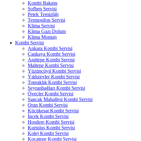
Kombi Bakımı
Şofben Servisi
Petek Temizliği
Termosifon Servisi
Klima Servisi
Klima Gazı Dolum
Klima Montajı
Kombi Servisi
Ankara Kombi Servisi
Çankaya Kombi Servisi
Anıttepe Kombi Servisi
Maltepe Kombi Servisi
Yüzüncüyıl Kombi Servisi
Yıldızevler Kombi Servisi
Topraklık Kombi Servisi
Seyranbağları Kombi Servisi
Öveçler Kombi Servisi
Sancak Mahallesi Kombi Servisi
Oran Kombi Servisi
Küçükesat Kombi Servisi
İncek Kombi Servisi
Hoşdere Kombi Servisi
Kurtuluş Kombi Servisi
Kolej Kombi Servisi
Kocatepe Kombi Servisi