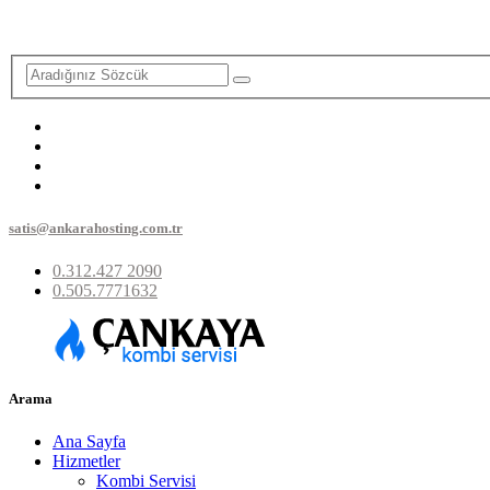
satis@ankarahosting.com.tr
0.312.427 2090
0.505.7771632
Arama
Ana Sayfa
Hizmetler
Kombi Servisi