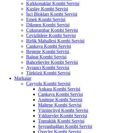
Kırkkonaklar Kombi Servisi
Kızılay Kombi Servisi
İşçi Blokları Kombi Servisi
Emek Kombi Servisi
Dikmen Kombi Servisi
Çukurambar Kombi Servisi
Cevizlidere Kombi Servisi
Birlik Mahallesi Kombi Servisi
Çankaya Kombi Servisi
Beştepe Kombi Servisi
Balgat Kombi Servisi
Bahçelievler Kombi Servisi
Ayrancı Kombi Servisi
Türközü Kombi Servisi
Markalar
Çayyolu Kombi Servisi
Ankara Kombi Servisi
Çankaya Kombi Servisi
Anıttepe Kombi Servisi
Maltepe Kombi Servisi
Yüzüncüyıl Kombi Servisi
Yıldızevler Kombi Servisi
Topraklık Kombi Servisi
Seyranbağları Kombi Servisi
Öveçler Kombi Servisi