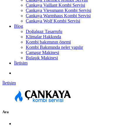
Çankaya Vaillant Kombi Servisi
Çankaya Viessmann Kombi Servisi
Çankaya Warmhaus Kombi Servisi
Çankaya Wolf Kombi Servisi
Blog
Doğalgaz Tasarrufu
Klimalar Hakkında
Kombi bakımının önemi
Kombi Bakımında neler yapılır
Çamaşır Makinesi
Bulaşık Makinesi
İletişim
İletişim
Ara