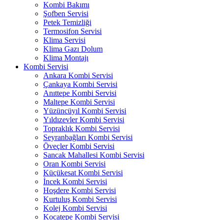
Kombi Bakımı
Şofben Servisi
Petek Temizliği
Termosifon Servisi
Klima Servisi
Klima Gazı Dolum
Klima Montajı
Kombi Servisi
Ankara Kombi Servisi
Çankaya Kombi Servisi
Anıttepe Kombi Servisi
Maltepe Kombi Servisi
Yüzüncüyıl Kombi Servisi
Yıldızevler Kombi Servisi
Topraklık Kombi Servisi
Seyranbağları Kombi Servisi
Öveçler Kombi Servisi
Sancak Mahallesi Kombi Servisi
Oran Kombi Servisi
Küçükesat Kombi Servisi
İncek Kombi Servisi
Hoşdere Kombi Servisi
Kurtuluş Kombi Servisi
Kolej Kombi Servisi
Kocatepe Kombi Servisi