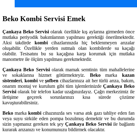
Beko Kombi Servisi Emek
Çankaya
Beko Servisi
olarak özellikle kış aylarına girmeden önce
mutlaka periyodik bakımlarının yapılması gerektiği önerilmektedir.
Aksi takdirde
kombi
cihazlarınızda hiç beklenmeyen arızalar
oluşabilir. Özellikle yerden ısıtmalı olan kombilerde su kaçağı
olabilir. Tesisatını bu su kaçağına karşı korumak için mutlaka
manometre ile ölçüm yapılması gerekmektedir.
Çankaya
Beko Servisi
olarak mamak semtinin tüm mahallelerine
ve sokaklarına hizmet götürmekteyiz.
Beko
marka
kazan
sistemleri
,
kombi
ve
şofben
cihazlarınıza ait her türlü arıza, bakım,
onarım montaj ve kurulum gibi tüm işlemlerinizde
Çankaya
Beko
Servisi
olarak bir telefon kadar uzağınızdayız. Çağrı merkezimiz ile
iletişime geçerek sorunlarınızı kısa sürede çözüme
kavuşturabilirsiniz.
Beko
marka
kombi
cihazınızda ses varsa atık gazı tahliye eden fan
veya suyu sirküle eden pompa bozulmuş demektir ve bu durumda
sizin yapmanız gereken tek şey
Çankaya Beko Servisi
ile bağlantı
kurarak arızanızı ve konumunuzu bildirmek olacaktır.