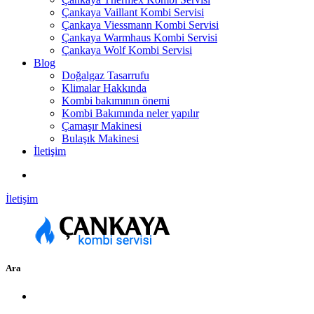
Çankaya Vaillant Kombi Servisi
Çankaya Viessmann Kombi Servisi
Çankaya Warmhaus Kombi Servisi
Çankaya Wolf Kombi Servisi
Blog
Doğalgaz Tasarrufu
Klimalar Hakkında
Kombi bakımının önemi
Kombi Bakımında neler yapılır
Çamaşır Makinesi
Bulaşık Makinesi
İletişim
İletişim
Ara