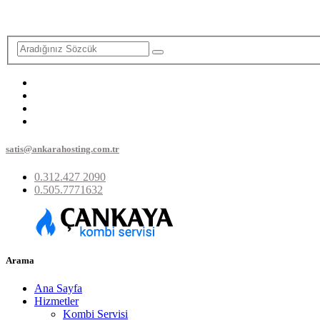
satis@ankarahosting.com.tr
0.312.427 2090
0.505.7771632
Arama
Ana Sayfa
Hizmetler
Kombi Servisi