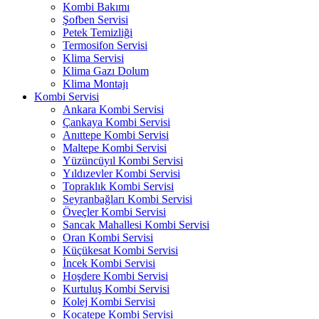
Kombi Bakımı
Şofben Servisi
Petek Temizliği
Termosifon Servisi
Klima Servisi
Klima Gazı Dolum
Klima Montajı
Kombi Servisi
Ankara Kombi Servisi
Çankaya Kombi Servisi
Anıttepe Kombi Servisi
Maltepe Kombi Servisi
Yüzüncüyıl Kombi Servisi
Yıldızevler Kombi Servisi
Topraklık Kombi Servisi
Seyranbağları Kombi Servisi
Öveçler Kombi Servisi
Sancak Mahallesi Kombi Servisi
Oran Kombi Servisi
Küçükesat Kombi Servisi
İncek Kombi Servisi
Hoşdere Kombi Servisi
Kurtuluş Kombi Servisi
Kolej Kombi Servisi
Kocatepe Kombi Servisi