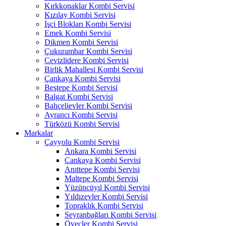
Kırkkonaklar Kombi Servisi
Kızılay Kombi Servisi
İşçi Blokları Kombi Servisi
Emek Kombi Servisi
Dikmen Kombi Servisi
Çukurambar Kombi Servisi
Cevizlidere Kombi Servisi
Birlik Mahallesi Kombi Servisi
Çankaya Kombi Servisi
Beştepe Kombi Servisi
Balgat Kombi Servisi
Bahçelievler Kombi Servisi
Ayrancı Kombi Servisi
Türközü Kombi Servisi
Markalar
Çayyolu Kombi Servisi
Ankara Kombi Servisi
Çankaya Kombi Servisi
Anıttepe Kombi Servisi
Maltepe Kombi Servisi
Yüzüncüyıl Kombi Servisi
Yıldızevler Kombi Servisi
Topraklık Kombi Servisi
Seyranbağları Kombi Servisi
Öveçler Kombi Servisi