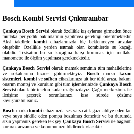
Bosch Kombi Servisi Çukurambar
Çankaya
Bosch Servisi
olarak özellikle kış aylarına girmeden önce
mutlaka periyodik bakımlarının yapılması gerektiği önerilmektedir.
Aksi takdirde
kombi
cihazlarınızda hiç beklenmeyen arızalar
oluşabilir. Özellikle yerden ısıtmalı olan kombilerde su kaçağı
olabilir. Tesisatını bu su kaçağına karşı korumak için mutlaka
manometre ile ölçüm yapılması gerekmektedir.
Çankaya
Bosch Servisi
olarak mamak semtinin tüm mahallelerine
ve sokaklarına hizmet götürmekteyiz.
Bosch
marka
kazan
sistemleri
,
kombi
ve
şofben
cihazlarınıza ait her türlü arıza, bakım,
onarım montaj ve kurulum gibi tüm işlemlerinizde
Çankaya
Bosch
Servisi
olarak bir telefon kadar uzağınızdayız. Çağrı merkezimiz ile
iletişime geçerek sorunlarınızı kısa sürede çözüme
kavuşturabilirsiniz.
Bosch
marka
kombi
cihazınızda ses varsa atık gazı tahliye eden fan
veya suyu sirküle eden pompa bozulmuş demektir ve bu durumda
sizin yapmanız gereken tek şey
Çankaya Bosch Servisi
ile bağlantı
kurarak arızanızı ve konumunuzu bildirmek olacaktır.