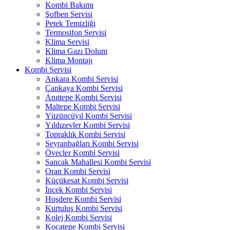
Kombi Bakımı
Şofben Servisi
Petek Temizliği
Termosifon Servisi
Klima Servisi
Klima Gazı Dolum
Klima Montajı
Kombi Servisi
Ankara Kombi Servisi
Çankaya Kombi Servisi
Anıttepe Kombi Servisi
Maltepe Kombi Servisi
Yüzüncüyıl Kombi Servisi
Yıldızevler Kombi Servisi
Topraklık Kombi Servisi
Seyranbağları Kombi Servisi
Öveçler Kombi Servisi
Sancak Mahallesi Kombi Servisi
Oran Kombi Servisi
Küçükesat Kombi Servisi
İncek Kombi Servisi
Hoşdere Kombi Servisi
Kurtuluş Kombi Servisi
Kolej Kombi Servisi
Kocatepe Kombi Servisi