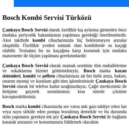
Bosch Kombi Servisi Türközü
Çankaya
Bosch Servisi
olarak özellikle kış aylarına girmeden önce
mutlaka periyodik bakımlarının yapılması gerektiği önerilmektedir.
Aksi takdirde
kombi
cihazlarınızda hiç beklenmeyen arızalar
oluşabilir. Özellikle yerden ısıtmalı olan kombilerde su kaçağı
olabilir. Tesisatını bu su kaçağına karşı korumak için mutlaka
manometre ile ölçüm yapılması gerekmektedir.
Çankaya
Bosch Servisi
olarak mamak semtinin tüm mahallelerine
ve sokaklarına hizmet götürmekteyiz.
Bosch
marka
kazan
sistemleri
,
kombi
ve
şofben
cihazlarınıza ait her türlü arıza, bakım,
onarım montaj ve kurulum gibi tüm işlemlerinizde
Çankaya
Bosch
Servisi
olarak bir telefon kadar uzağınızdayız. Çağrı merkezimiz ile
iletişime geçerek sorunlarınızı kısa sürede çözüme
kavuşturabilirsiniz.
Bosch
marka
kombi
cihazınızda ses varsa atık gazı tahliye eden fan
veya suyu sirküle eden pompa bozulmuş demektir ve bu durumda
sizin yapmanız gereken tek şey
Çankaya Bosch Servisi
ile bağlantı
kurarak arızanızı ve konumunuzu bildirmek olacaktır.