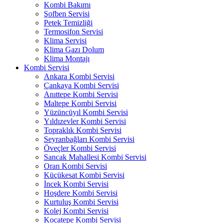
Kombi Bakımı
Şofben Servisi
Petek Temizliği
Termosifon Servisi
Klima Servisi
Klima Gazı Dolum
Klima Montajı
Kombi Servisi
Ankara Kombi Servisi
Çankaya Kombi Servisi
Anıttepe Kombi Servisi
Maltepe Kombi Servisi
Yüzüncüyıl Kombi Servisi
Yıldızevler Kombi Servisi
Topraklık Kombi Servisi
Seyranbağları Kombi Servisi
Öveçler Kombi Servisi
Sancak Mahallesi Kombi Servisi
Oran Kombi Servisi
Küçükesat Kombi Servisi
İncek Kombi Servisi
Hoşdere Kombi Servisi
Kurtuluş Kombi Servisi
Kolej Kombi Servisi
Kocatepe Kombi Servisi